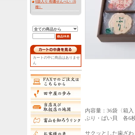
6袋入り 有磯せんべい（6
種）
カートの中に商品はありませ
ん
内容量：36袋〈箱
ぶり・ばい貝 各6
サクッとした歯ざわ