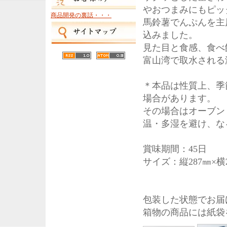
やおつまみにもピッ
商品開発の裏話・・・
馬鈴薯でんぷんを主
込みました。
見た目と食感、食べ
富山湾で取水される
＊本品は性質上、季
場合があります。
その場合はオーブン
温・多湿を避け、な
賞味期間：45日
サイズ：縦287㎜×横2
包装した状態でお届
箱物の商品には紙袋