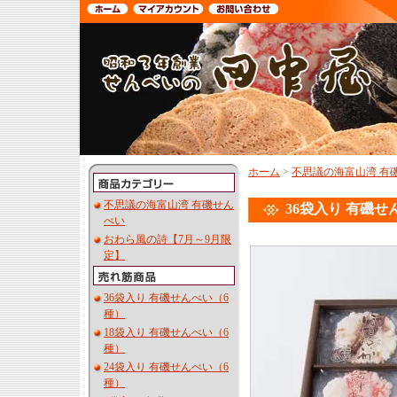
ホーム
>
不思議の海富山湾 有
不思議の海富山湾 有磯せん
36袋入り 有磯せ
べい
おわら風の詩【7月～9月限
定】
36袋入り 有磯せんべい（6
種）
18袋入り 有磯せんべい（6
種）
24袋入り 有磯せんべい（6
種）