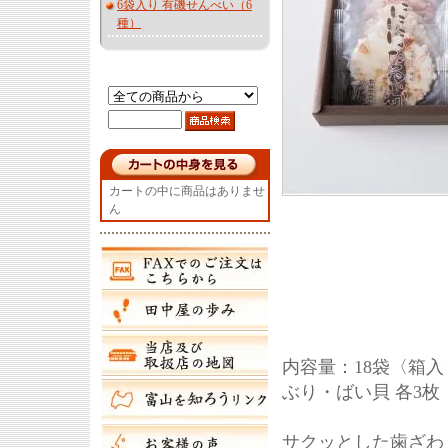
6袋入り 有磯せんべい（6
種）
カートの中に商品はありませ
ん
内容量：18袋〈箱
ぶり・ばい貝 各3枚
サクッとした歯ざわ