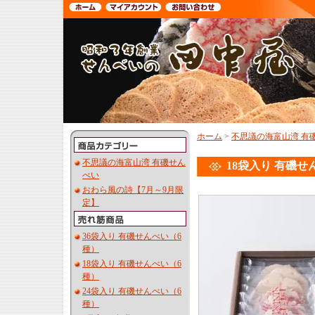
ホーム
>
不思議の海富山湾 有
不思議の海富山湾 有磯せん
18袋入り 有磯せ
べい
おわら風の詩【7月～9月限
定】
36袋入り 有磯せんべい（6
種）
18袋入り 有磯せんべい（6
種）
24袋入り 有磯せんべい（6
種）