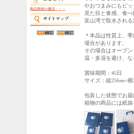
やおつまみにもピッ
商品開発の裏話・・・
見た目と食感、食べ
富山湾で取水される
＊本品は性質上、季
場合があります。
その場合はオーブン
温・多湿を避け、な
賞味期間：45日
サイズ：縦256㎜×横2
包装した状態でお届
箱物の商品には紙袋