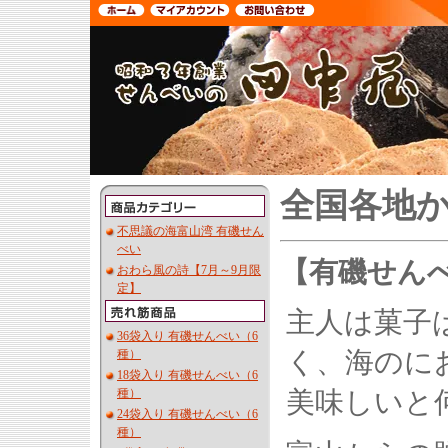
全国各地
不思議の海富山湾 有磯せん
べい
【有磯せん
おわら風の詩【7月～9月限
定】
主人は菓子
36袋入り 有磯せんべい（6
く、海のに
種）
18袋入り 有磯せんべい（6
種）
美味しいと
24袋入り 有磯せんべい（6
種）