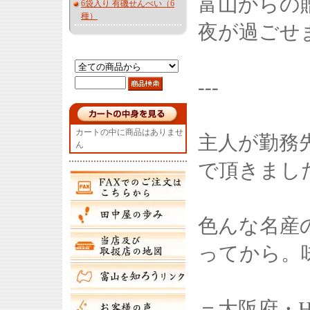
富山からの
6袋入り 有磯せんべい（6
種）
夜が過ごせ
---
カートの中に商品はありませ
主人が勤務
ん
で頂きまし
色んな名産
ってから。
＝大阪府・